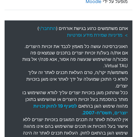
מופעל על ידי
Moodle
אתם משתמשים כרגע בגישת אורחים (
התחבר/י
)
> מדיניות שמירת מידע ופרטיות
האוניברסיטה עושה כל מאמץ לכבד את זכויות היוצרים
.
אם את
/
ה בעל
/
ת זכויות יוצרים בתכנים שנמצאים פה
וסבור
/
ה שהשימוש שנעשה פה אסור
,
אנא פנה
/
י אל צוות
Virtual TAU.
משתמש
/
ת יקר
/
ה
,
טרם העלאת תכנים לאתר זה עליך
לוודא כי התוכן שמועלה על ידך לאתר אינו מוגן בזכויות
יוצרים
.
ככל שהתוכן מוגן בזכויות יוצרים עליך לוודא שהשימוש בו
מותר בהסכמת בעל זכויות היוצרים או שהשימוש בתוכן
מהווה שימוש הוגן בהתאם
לסעיף 19 לחוק זכויות
יוצרים, תשס"ח-2007.
אין להעלות לאתר זה תכנים המוגנים בזכויות יוצרים ללא
אישור בעל הזכויות או תכנים שהשימוש בהם אינו מהווה
שימוש הוגן בהתאם לחוק. העלאת תכנים לאתר זה הינה