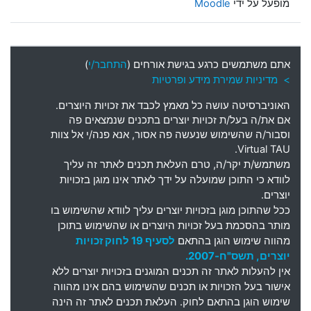
מופעל על ידי
Moodle
אתם משתמשים כרגע בגישת אורחים (
התחבר/י
)
> מדיניות שמירת מידע ופרטיות
האוניברסיטה עושה כל מאמץ לכבד את זכויות היוצרים
.
אם את
/
ה בעל
/
ת זכויות יוצרים בתכנים שנמצאים פה
וסבור
/
ה שהשימוש שנעשה פה אסור
,
אנא פנה
/
י אל צוות
Virtual TAU.
משתמש
/
ת יקר
/
ה
,
טרם העלאת תכנים לאתר זה עליך
לוודא כי התוכן שמועלה על ידך לאתר אינו מוגן בזכויות
יוצרים
.
ככל שהתוכן מוגן בזכויות יוצרים עליך לוודא שהשימוש בו
מותר בהסכמת בעל זכויות היוצרים או שהשימוש בתוכן
מהווה שימוש הוגן בהתאם
לסעיף 19 לחוק זכויות
יוצרים, תשס"ח-2007.
אין להעלות לאתר זה תכנים המוגנים בזכויות יוצרים ללא
אישור בעל הזכויות או תכנים שהשימוש בהם אינו מהווה
שימוש הוגן בהתאם לחוק. העלאת תכנים לאתר זה הינה