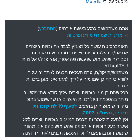
מופעל על ידי
Moodle
אתם משתמשים כרגע בגישת אורחים (
התחבר/י
)
> מדיניות שמירת מידע ופרטיות
האוניברסיטה עושה כל מאמץ לכבד את זכויות היוצרים
.
אם את
/
ה בעל
/
ת זכויות יוצרים בתכנים שנמצאים פה
וסבור
/
ה שהשימוש שנעשה פה אסור
,
אנא פנה
/
י אל צוות
Virtual TAU.
משתמש
/
ת יקר
/
ה
,
טרם העלאת תכנים לאתר זה עליך
לוודא כי התוכן שמועלה על ידך לאתר אינו מוגן בזכויות
יוצרים
.
ככל שהתוכן מוגן בזכויות יוצרים עליך לוודא שהשימוש בו
מותר בהסכמת בעל זכויות היוצרים או שהשימוש בתוכן
מהווה שימוש הוגן בהתאם
לסעיף 19 לחוק זכויות
יוצרים, תשס"ח-2007.
אין להעלות לאתר זה תכנים המוגנים בזכויות יוצרים ללא
אישור בעל הזכויות או תכנים שהשימוש בהם אינו מהווה
שימוש הוגן בהתאם לחוק. העלאת תכנים לאתר זה הינה