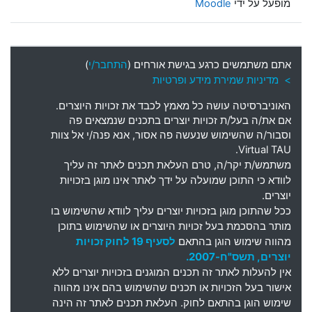
מופעל על ידי
Moodle
אתם משתמשים כרגע בגישת אורחים (
התחבר/י
)
> מדיניות שמירת מידע ופרטיות
האוניברסיטה עושה כל מאמץ לכבד את זכויות היוצרים
.
אם את
/
ה בעל
/
ת זכויות יוצרים בתכנים שנמצאים פה
וסבור
/
ה שהשימוש שנעשה פה אסור
,
אנא פנה
/
י אל צוות
Virtual TAU.
משתמש
/
ת יקר
/
ה
,
טרם העלאת תכנים לאתר זה עליך
לוודא כי התוכן שמועלה על ידך לאתר אינו מוגן בזכויות
יוצרים
.
ככל שהתוכן מוגן בזכויות יוצרים עליך לוודא שהשימוש בו
מותר בהסכמת בעל זכויות היוצרים או שהשימוש בתוכן
מהווה שימוש הוגן בהתאם
לסעיף 19 לחוק זכויות
יוצרים, תשס"ח-2007.
אין להעלות לאתר זה תכנים המוגנים בזכויות יוצרים ללא
אישור בעל הזכויות או תכנים שהשימוש בהם אינו מהווה
שימוש הוגן בהתאם לחוק. העלאת תכנים לאתר זה הינה