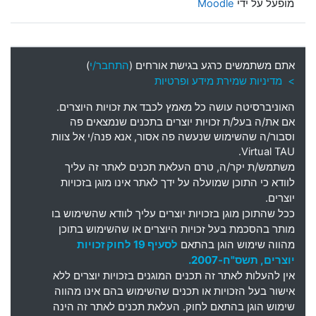
מופעל על ידי
Moodle
אתם משתמשים כרגע בגישת אורחים (
התחבר/י
)
> מדיניות שמירת מידע ופרטיות
האוניברסיטה עושה כל מאמץ לכבד את זכויות היוצרים
.
אם את
/
ה בעל
/
ת זכויות יוצרים בתכנים שנמצאים פה
וסבור
/
ה שהשימוש שנעשה פה אסור
,
אנא פנה
/
י אל צוות
Virtual TAU.
משתמש
/
ת יקר
/
ה
,
טרם העלאת תכנים לאתר זה עליך
לוודא כי התוכן שמועלה על ידך לאתר אינו מוגן בזכויות
יוצרים
.
ככל שהתוכן מוגן בזכויות יוצרים עליך לוודא שהשימוש בו
מותר בהסכמת בעל זכויות היוצרים או שהשימוש בתוכן
מהווה שימוש הוגן בהתאם
לסעיף 19 לחוק זכויות
יוצרים, תשס"ח-2007.
אין להעלות לאתר זה תכנים המוגנים בזכויות יוצרים ללא
אישור בעל הזכויות או תכנים שהשימוש בהם אינו מהווה
שימוש הוגן בהתאם לחוק. העלאת תכנים לאתר זה הינה