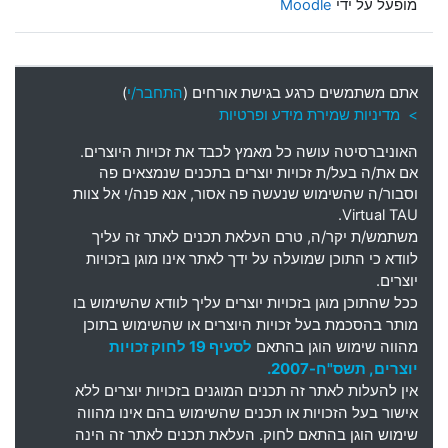
מופעל על ידי
Moodle
אתם משתמשים כרגע בגישת אורחים (
התחבר/י
)
> מדיניות שמירת מידע ופרטיות
האוניברסיטה עושה כל מאמץ לכבד את זכויות היוצרים
.
אם את
/
ה בעל
/
ת זכויות יוצרים בתכנים שנמצאים פה
וסבור
/
ה שהשימוש שנעשה פה אסור
,
אנא פנה
/
י אל צוות
Virtual TAU.
משתמש
/
ת יקר
/
ה
,
טרם העלאת תכנים לאתר זה עליך
לוודא כי התוכן שמועלה על ידך לאתר אינו מוגן בזכויות
יוצרים
.
ככל שהתוכן מוגן בזכויות יוצרים עליך לוודא שהשימוש בו
מותר בהסכמת בעל זכויות היוצרים או שהשימוש בתוכן
מהווה שימוש הוגן בהתאם
לסעיף 19 לחוק זכויות
יוצרים, תשס"ח-2007.
אין להעלות לאתר זה תכנים המוגנים בזכויות יוצרים ללא
אישור בעל הזכויות או תכנים שהשימוש בהם אינו מהווה
שימוש הוגן בהתאם לחוק. העלאת תכנים לאתר זה הינה