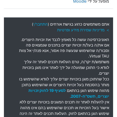
מופעל על ידי
Moodle
אתם משתמשים כרגע בגישת אורחים (
התחבר/י
)
> מדיניות שמירת מידע ופרטיות
האוניברסיטה עושה כל מאמץ לכבד את זכויות היוצרים
.
אם את
/
ה בעל
/
ת זכויות יוצרים בתכנים שנמצאים פה
וסבור
/
ה שהשימוש שנעשה פה אסור
,
אנא פנה
/
י אל צוות
Virtual TAU.
משתמש
/
ת יקר
/
ה
,
טרם העלאת תכנים לאתר זה עליך
לוודא כי התוכן שמועלה על ידך לאתר אינו מוגן בזכויות
יוצרים
.
ככל שהתוכן מוגן בזכויות יוצרים עליך לוודא שהשימוש בו
מותר בהסכמת בעל זכויות היוצרים או שהשימוש בתוכן
מהווה שימוש הוגן בהתאם
לסעיף 19 לחוק זכויות
יוצרים, תשס"ח-2007.
אין להעלות לאתר זה תכנים המוגנים בזכויות יוצרים ללא
אישור בעל הזכויות או תכנים שהשימוש בהם אינו מהווה
שימוש הוגן בהתאם לחוק. העלאת תכנים לאתר זה הינה