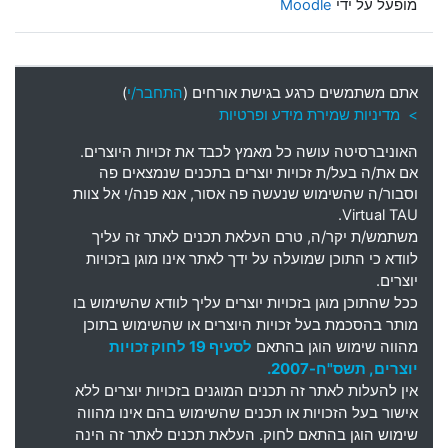
מופעל על ידי
Moodle
אתם משתמשים כרגע בגישת אורחים (
התחבר/י
)
> מדיניות שמירת מידע ופרטיות
האוניברסיטה עושה כל מאמץ לכבד את זכויות היוצרים
.
אם את
/
ה בעל
/
ת זכויות יוצרים בתכנים שנמצאים פה
וסבור
/
ה שהשימוש שנעשה פה אסור
,
אנא פנה
/
י אל צוות
Virtual TAU.
משתמש
/
ת יקר
/
ה
,
טרם העלאת תכנים לאתר זה עליך
לוודא כי התוכן שמועלה על ידך לאתר אינו מוגן בזכויות
יוצרים
.
ככל שהתוכן מוגן בזכויות יוצרים עליך לוודא שהשימוש בו
מותר בהסכמת בעל זכויות היוצרים או שהשימוש בתוכן
מהווה שימוש הוגן בהתאם
לסעיף 19 לחוק זכויות
יוצרים, תשס"ח-2007.
אין להעלות לאתר זה תכנים המוגנים בזכויות יוצרים ללא
אישור בעל הזכויות או תכנים שהשימוש בהם אינו מהווה
שימוש הוגן בהתאם לחוק. העלאת תכנים לאתר זה הינה