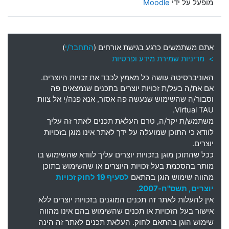
מופעל על ידי
Moodle
אתם משתמשים כרגע בגישת אורחים (
התחבר/י
)
> מדיניות שמירת מידע ופרטיות
האוניברסיטה עושה כל מאמץ לכבד את זכויות היוצרים
.
אם את
/
ה בעל
/
ת זכויות יוצרים בתכנים שנמצאים פה
וסבור
/
ה שהשימוש שנעשה פה אסור
,
אנא פנה
/
י אל צוות
Virtual TAU.
משתמש
/
ת יקר
/
ה
,
טרם העלאת תכנים לאתר זה עליך
לוודא כי התוכן שמועלה על ידך לאתר אינו מוגן בזכויות
יוצרים
.
ככל שהתוכן מוגן בזכויות יוצרים עליך לוודא שהשימוש בו
מותר בהסכמת בעל זכויות היוצרים או שהשימוש בתוכן
מהווה שימוש הוגן בהתאם
לסעיף 19 לחוק זכויות
יוצרים, תשס"ח-2007.
אין להעלות לאתר זה תכנים המוגנים בזכויות יוצרים ללא
אישור בעל הזכויות או תכנים שהשימוש בהם אינו מהווה
שימוש הוגן בהתאם לחוק. העלאת תכנים לאתר זה הינה