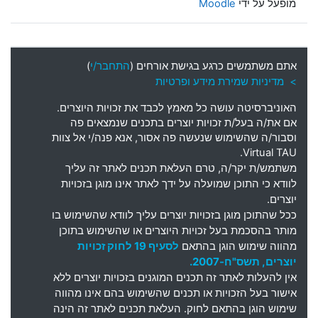
מופעל על ידי
Moodle
אתם משתמשים כרגע בגישת אורחים (
התחבר/י
)
> מדיניות שמירת מידע ופרטיות
האוניברסיטה עושה כל מאמץ לכבד את זכויות היוצרים
.
אם את
/
ה בעל
/
ת זכויות יוצרים בתכנים שנמצאים פה
וסבור
/
ה שהשימוש שנעשה פה אסור
,
אנא פנה
/
י אל צוות
Virtual TAU.
משתמש
/
ת יקר
/
ה
,
טרם העלאת תכנים לאתר זה עליך
לוודא כי התוכן שמועלה על ידך לאתר אינו מוגן בזכויות
יוצרים
.
ככל שהתוכן מוגן בזכויות יוצרים עליך לוודא שהשימוש בו
מותר בהסכמת בעל זכויות היוצרים או שהשימוש בתוכן
מהווה שימוש הוגן בהתאם
לסעיף 19 לחוק זכויות
יוצרים, תשס"ח-2007.
אין להעלות לאתר זה תכנים המוגנים בזכויות יוצרים ללא
אישור בעל הזכויות או תכנים שהשימוש בהם אינו מהווה
שימוש הוגן בהתאם לחוק. העלאת תכנים לאתר זה הינה