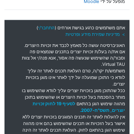
מופעל על ידי
Moodle
אתם משתמשים כרגע בגישת אורחים (
התחבר/י
)
> מדיניות שמירת מידע ופרטיות
האוניברסיטה עושה כל מאמץ לכבד את זכויות היוצרים
.
אם את
/
ה בעל
/
ת זכויות יוצרים בתכנים שנמצאים פה
וסבור
/
ה שהשימוש שנעשה פה אסור
,
אנא פנה
/
י אל צוות
Virtual TAU.
משתמש
/
ת יקר
/
ה
,
טרם העלאת תכנים לאתר זה עליך
לוודא כי התוכן שמועלה על ידך לאתר אינו מוגן בזכויות
יוצרים
.
ככל שהתוכן מוגן בזכויות יוצרים עליך לוודא שהשימוש בו
מותר בהסכמת בעל זכויות היוצרים או שהשימוש בתוכן
מהווה שימוש הוגן בהתאם
לסעיף 19 לחוק זכויות
יוצרים, תשס"ח-2007.
אין להעלות לאתר זה תכנים המוגנים בזכויות יוצרים ללא
אישור בעל הזכויות או תכנים שהשימוש בהם אינו מהווה
שימוש הוגן בהתאם לחוק. העלאת תכנים לאתר זה הינה