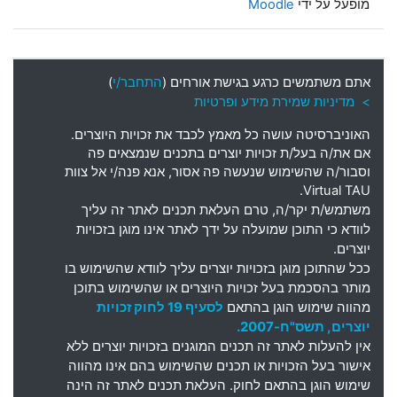
מופעל על ידי
Moodle
אתם משתמשים כרגע בגישת אורחים (
התחבר/י
)
> מדיניות שמירת מידע ופרטיות
האוניברסיטה עושה כל מאמץ לכבד את זכויות היוצרים
.
אם את
/
ה בעל
/
ת זכויות יוצרים בתכנים שנמצאים פה
וסבור
/
ה שהשימוש שנעשה פה אסור
,
אנא פנה
/
י אל צוות
Virtual TAU.
משתמש
/
ת יקר
/
ה
,
טרם העלאת תכנים לאתר זה עליך
לוודא כי התוכן שמועלה על ידך לאתר אינו מוגן בזכויות
יוצרים
.
ככל שהתוכן מוגן בזכויות יוצרים עליך לוודא שהשימוש בו
מותר בהסכמת בעל זכויות היוצרים או שהשימוש בתוכן
מהווה שימוש הוגן בהתאם
לסעיף 19 לחוק זכויות
יוצרים, תשס"ח-2007.
אין להעלות לאתר זה תכנים המוגנים בזכויות יוצרים ללא
אישור בעל הזכויות או תכנים שהשימוש בהם אינו מהווה
שימוש הוגן בהתאם לחוק. העלאת תכנים לאתר זה הינה