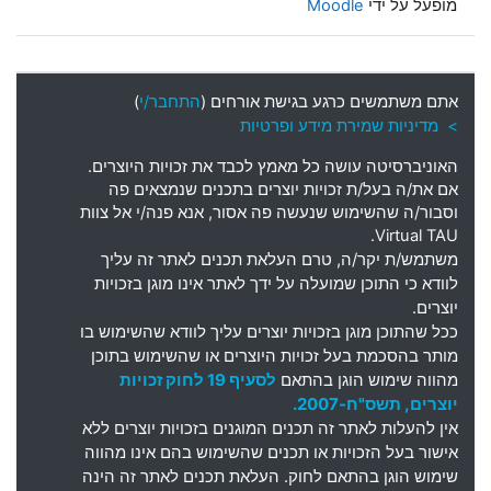
מופעל על ידי
Moodle
אתם משתמשים כרגע בגישת אורחים (
התחבר/י
)
> מדיניות שמירת מידע ופרטיות
האוניברסיטה עושה כל מאמץ לכבד את זכויות היוצרים
.
אם את
/
ה בעל
/
ת זכויות יוצרים בתכנים שנמצאים פה
וסבור
/
ה שהשימוש שנעשה פה אסור
,
אנא פנה
/
י אל צוות
Virtual TAU.
משתמש
/
ת יקר
/
ה
,
טרם העלאת תכנים לאתר זה עליך
לוודא כי התוכן שמועלה על ידך לאתר אינו מוגן בזכויות
יוצרים
.
ככל שהתוכן מוגן בזכויות יוצרים עליך לוודא שהשימוש בו
מותר בהסכמת בעל זכויות היוצרים או שהשימוש בתוכן
מהווה שימוש הוגן בהתאם
לסעיף 19 לחוק זכויות
יוצרים, תשס"ח-2007.
אין להעלות לאתר זה תכנים המוגנים בזכויות יוצרים ללא
אישור בעל הזכויות או תכנים שהשימוש בהם אינו מהווה
שימוש הוגן בהתאם לחוק. העלאת תכנים לאתר זה הינה