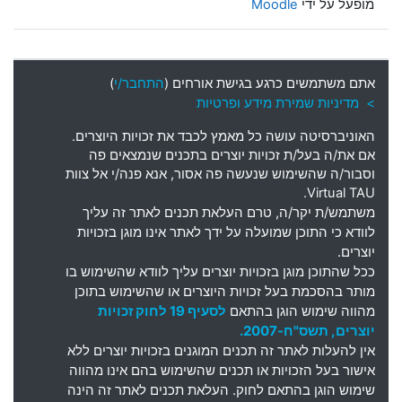
מופעל על ידי
Moodle
אתם משתמשים כרגע בגישת אורחים (
התחבר/י
)
> מדיניות שמירת מידע ופרטיות
האוניברסיטה עושה כל מאמץ לכבד את זכויות היוצרים
.
אם את
/
ה בעל
/
ת זכויות יוצרים בתכנים שנמצאים פה
וסבור
/
ה שהשימוש שנעשה פה אסור
,
אנא פנה
/
י אל צוות
Virtual TAU.
משתמש
/
ת יקר
/
ה
,
טרם העלאת תכנים לאתר זה עליך
לוודא כי התוכן שמועלה על ידך לאתר אינו מוגן בזכויות
יוצרים
.
ככל שהתוכן מוגן בזכויות יוצרים עליך לוודא שהשימוש בו
מותר בהסכמת בעל זכויות היוצרים או שהשימוש בתוכן
מהווה שימוש הוגן בהתאם
לסעיף 19 לחוק זכויות
יוצרים, תשס"ח-2007.
אין להעלות לאתר זה תכנים המוגנים בזכויות יוצרים ללא
אישור בעל הזכויות או תכנים שהשימוש בהם אינו מהווה
שימוש הוגן בהתאם לחוק. העלאת תכנים לאתר זה הינה