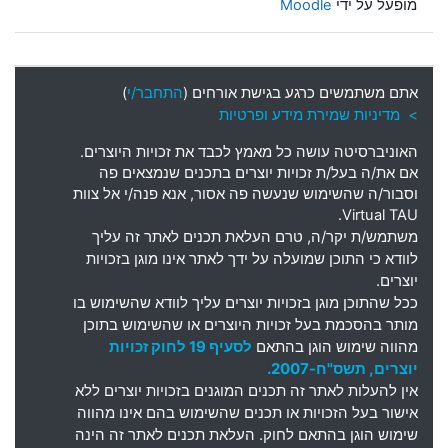
מופעל על ידי
Moodle
אתם משתמשים כרגע בגישת אורחים (
התחבר/י
)
> מדיניות שמירת מידע ופרטיות
האוניברסיטה עושה כל מאמץ לכבד את זכויות היוצרים
.
אם את
/
ה בעל
/
ת זכויות יוצרים בתכנים שנמצאים פה
וסבור
/
ה שהשימוש שנעשה פה אסור
,
אנא פנה
/
י אל צוות
Virtual TAU.
משתמש
/
ת יקר
/
ה
,
טרם העלאת תכנים לאתר זה עליך
לוודא כי התוכן שמועלה על ידך לאתר אינו מוגן בזכויות
יוצרים
.
ככל שהתוכן מוגן בזכויות יוצרים עליך לוודא שהשימוש בו
מותר בהסכמת בעל זכויות היוצרים או שהשימוש בתוכן
מהווה שימוש הוגן בהתאם
לסעיף 19 לחוק זכויות
יוצרים, תשס"ח-2007.
אין להעלות לאתר זה תכנים המוגנים בזכויות יוצרים ללא
אישור בעל הזכויות או תכנים שהשימוש בהם אינו מהווה
שימוש הוגן בהתאם לחוק. העלאת תכנים לאתר זה הינה