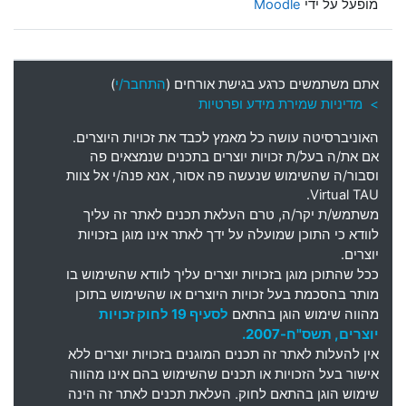
מופעל על ידי
Moodle
אתם משתמשים כרגע בגישת אורחים (
התחבר/י
)
> מדיניות שמירת מידע ופרטיות
האוניברסיטה עושה כל מאמץ לכבד את זכויות היוצרים
.
אם את
/
ה בעל
/
ת זכויות יוצרים בתכנים שנמצאים פה
וסבור
/
ה שהשימוש שנעשה פה אסור
,
אנא פנה
/
י אל צוות
Virtual TAU.
משתמש
/
ת יקר
/
ה
,
טרם העלאת תכנים לאתר זה עליך
לוודא כי התוכן שמועלה על ידך לאתר אינו מוגן בזכויות
יוצרים
.
ככל שהתוכן מוגן בזכויות יוצרים עליך לוודא שהשימוש בו
מותר בהסכמת בעל זכויות היוצרים או שהשימוש בתוכן
מהווה שימוש הוגן בהתאם
לסעיף 19 לחוק זכויות
יוצרים, תשס"ח-2007.
אין להעלות לאתר זה תכנים המוגנים בזכויות יוצרים ללא
אישור בעל הזכויות או תכנים שהשימוש בהם אינו מהווה
שימוש הוגן בהתאם לחוק. העלאת תכנים לאתר זה הינה