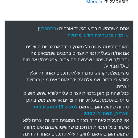
מופעל על ידי
Moodle
אתם משתמשים כרגע בגישת אורחים (
התחבר/י
)
> מדיניות שמירת מידע ופרטיות
האוניברסיטה עושה כל מאמץ לכבד את זכויות היוצרים
.
אם את
/
ה בעל
/
ת זכויות יוצרים בתכנים שנמצאים פה
וסבור
/
ה שהשימוש שנעשה פה אסור
,
אנא פנה
/
י אל צוות
Virtual TAU.
משתמש
/
ת יקר
/
ה
,
טרם העלאת תכנים לאתר זה עליך
לוודא כי התוכן שמועלה על ידך לאתר אינו מוגן בזכויות
יוצרים
.
ככל שהתוכן מוגן בזכויות יוצרים עליך לוודא שהשימוש בו
מותר בהסכמת בעל זכויות היוצרים או שהשימוש בתוכן
מהווה שימוש הוגן בהתאם
לסעיף 19 לחוק זכויות
יוצרים, תשס"ח-2007.
אין להעלות לאתר זה תכנים המוגנים בזכויות יוצרים ללא
אישור בעל הזכויות או תכנים שהשימוש בהם אינו מהווה
שימוש הוגן בהתאם לחוק. העלאת תכנים לאתר זה הינה