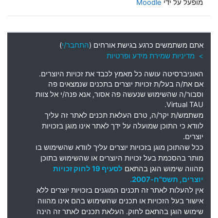
מופעל על ידי
Moodle
אתם משתמשים כרגע בגישת אורחים (
התחבר/י
)
> מדיניות שמירת מידע ופרטיות
האוניברסיטה עושה כל מאמץ לכבד את זכויות היוצרים
.
אם את
/
ה בעל
/
ת זכויות יוצרים בתכנים שנמצאים פה
וסבור
/
ה שהשימוש שנעשה פה אסור
,
אנא פנה
/
י אל צוות
Virtual TAU.
משתמש
/
ת יקר
/
ה
,
טרם העלאת תכנים לאתר זה עליך
לוודא כי התוכן שמועלה על ידך לאתר אינו מוגן בזכויות
יוצרים
.
ככל שהתוכן מוגן בזכויות יוצרים עליך לוודא שהשימוש בו
מותר בהסכמת בעל זכויות היוצרים או שהשימוש בתוכן
מהווה שימוש הוגן בהתאם
לסעיף 19 לחוק זכויות
יוצרים, תשס"ח-2007.
אין להעלות לאתר זה תכנים המוגנים בזכויות יוצרים ללא
אישור בעל הזכויות או תכנים שהשימוש בהם אינו מהווה
שימוש הוגן בהתאם לחוק. העלאת תכנים לאתר זה הינה