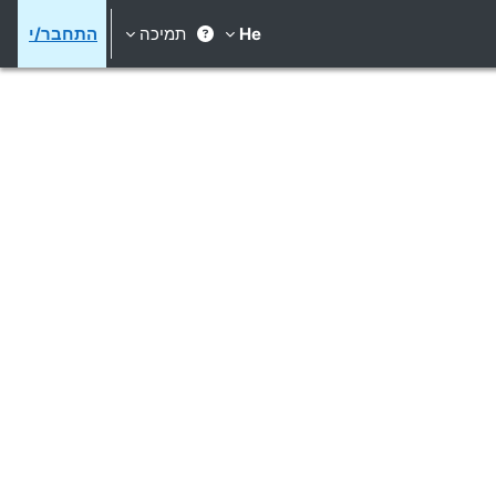
He
תמיכה
התחבר/י